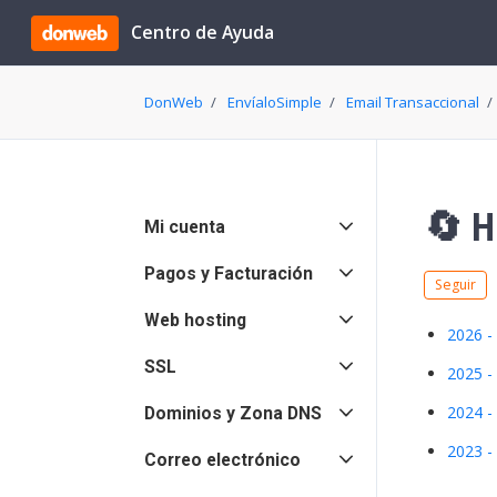
Saltar al contenido principal
Centro de Ayuda
DonWeb
EnvíaloSimple
Email Transaccional
🔄 H
Mi cuenta
Pagos y Facturación
N
Seguir
Web hosting
2026 -
SSL
2025 -
2024 -
Dominios y Zona DNS
2023 -
Correo electrónico