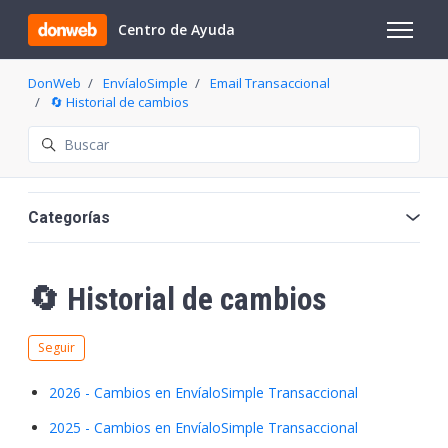
Saltar al contenido principal
Centro de Ayuda
Abrir/cer
DonWeb
EnvíaloSimple
Email Transaccional
🔄 Historial de cambios
Búsqueda
Categorías
🔄 Historial de cambios
Nadie lo sigue aún
Seguir
2026 - Cambios en EnvíaloSimple Transaccional
2025 - Cambios en EnvíaloSimple Transaccional