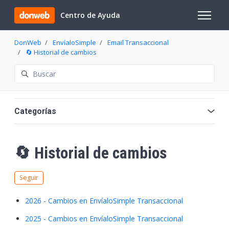
Saltar al contenido principal
Centro de Ayuda
Abrir/cer
DonWeb
EnvíaloSimple
Email Transaccional
🔄 Historial de cambios
Búsqueda
Categorías
🔄 Historial de cambios
Nadie lo sigue aún
Seguir
2026 - Cambios en EnvíaloSimple Transaccional
2025 - Cambios en EnvíaloSimple Transaccional