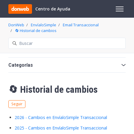
Saltar al contenido principal
Centro de Ayuda
Abrir/cer
DonWeb
EnvíaloSimple
Email Transaccional
🔄 Historial de cambios
Búsqueda
Categorías
🔄 Historial de cambios
Nadie lo sigue aún
Seguir
2026 - Cambios en EnvíaloSimple Transaccional
2025 - Cambios en EnvíaloSimple Transaccional